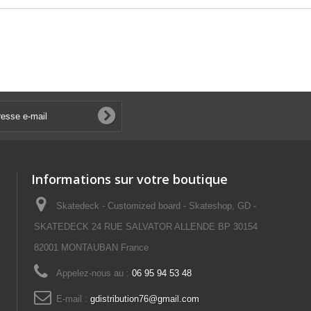
Informations sur votre boutique
Skatedeck - Customized board - Skateshop, GD -
SKATEDECK 24 RUE SALVATOR ALLENDE BP 30154
82001 MONTAUBAN France
Appelez-nous au :
06 95 94 53 48
E-mail :
gdistribution76@gmail.com