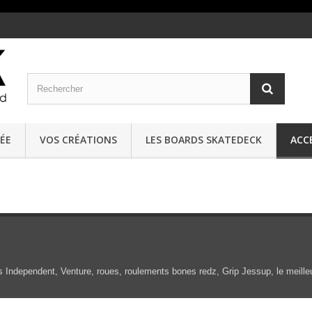
ÉE
VOS CRÉATIONS
LES BOARDS SKATEDECK
ACC
s Independent, Venture, roues, roulements bones redz, Grip Jessup, le meilleu